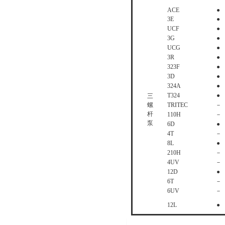
ACE
●
3E
●
UCF
●
3G
●
UCG
●
3R
●
323F
●
3D
●
324A
●
T324
●
三
螺
TRITEC
－
杆
110H
－
泵
6D
●
4T
－
8L
●
210H
－
4UV
－
12D
●
6T
－
6UV
－
12L
●