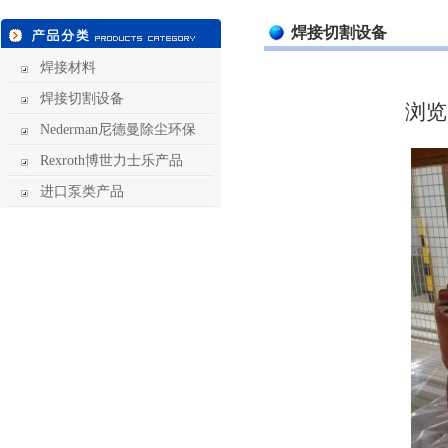
焊接切割设备
焊接材料
焊接切割设备
浏览
Nederman尼德曼除尘环保
Rexroth博世力士乐产品
进口泵类产品