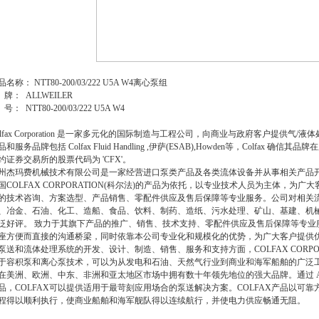
品名称： NTT80-200/03/222 U5A W4离心泵组
 牌： ALLWEILER
号： NTT80-200/03/222 U5A W4
olfax Corporation 是一家多元化的国际制造与工程公司，向商业与政府客户提供
品和服务品牌包括 Colfax Fluid Handling ,伊萨(ESAB),Howden等，Colfax 
约证券交易所的股票代码为 'CFX'。
州杰玛费机械技术有限公司是一家经营进口泵类产品及各类流体设备并从事相关产品
国COLFAX CORPORATION(科尔法)的产品为依托，以专业技术人员为主体，
的技术咨询、方案选型、产品销售、零配件供应及售后保障等专业服务。公司对相关
、冶金、石油、化工、造船、食品、饮料、制药、造纸、污水处理、矿山、基建、机
泛好评。 致力于其旗下产品的推广、销售、技术支持、零配件供应及售后保障等专业
座方便而直接的沟通桥梁，同时依靠本公司专业化和规模化的优势，为广大客户提供
泵送和流体处理系统的开发、设计、制造、销售、服务和支持方面，COLFAX CORPOR
于容积泵和离心泵技术，可以为从发电和石油、天然气行业到商业和海军船舶的广泛工
在美洲、欧洲、中东、非洲和亚太地区市场中拥有数十年领先地位的强大品牌。通过 Allweiler、Imo
品，COLFAX可以提供适用于最苛刻应用场合的泵送解决方案。COLFAX产品以可
程得以顺利执行，使商业船舶和海军舰队得以连续航行，并使电力供应畅通无阻。