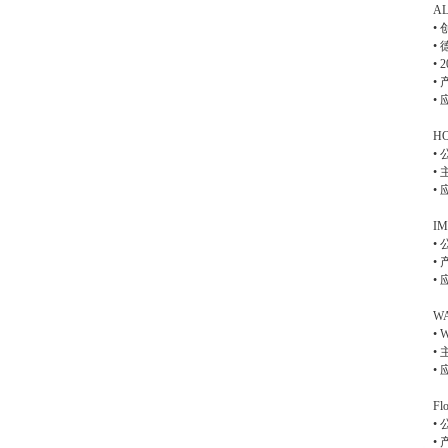
A
•
•
•
•
•
H
•
•
•
I
•
•
•
W
•
•
•
Fl
•
•