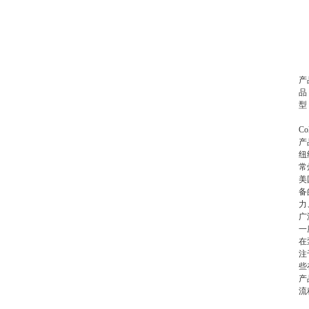
产
品
型 
C
产
纽
常
美
备
力
广
一
在
注
些
产
流