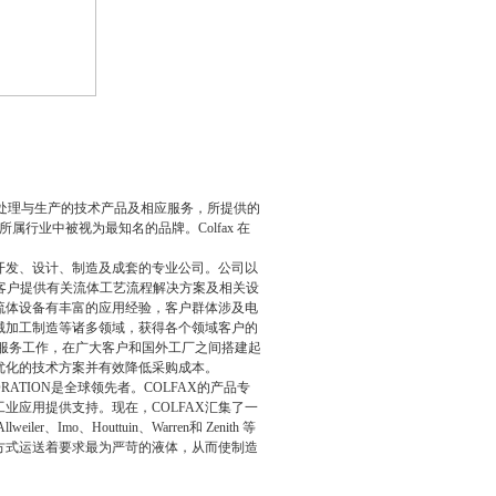
气/液体处理与生产的技术产品及相应服务，所提供的
确信其品牌在所属行业中被视为最知名的品牌。Colfax 在
开发、设计、制造及成套的专业公司。公司以
为广大客户提供有关流体工艺流程解决方案及相关设
流体设备有丰富的应用经验，客户群体涉及电
械加工制造等诸多领域，获得各个领域客户的
服务工作，在广大客户和国外工厂之间搭建起
优化的技术方案并有效降低采购成本。
ATION是全球领先者。COLFAX的产品专
业应用提供支持。现在，COLFAX汇集了一
、Houttuin、Warren和 Zenith 等
靠方式运送着要求最为严苛的液体，从而使制造